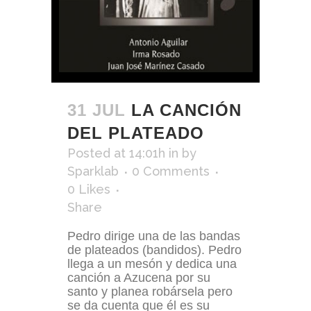
31 JUL
LA CANCIÓN
DEL PLATEADO
Posted at 14:01h
in
by
Sparklab
0 Comments
0
Likes
Share
Pedro dirige una de las bandas
de plateados (bandidos). Pedro
llega a un mesón y dedica una
canción a Azucena por su
santo y planea robársela pero
se da cuenta que él es su