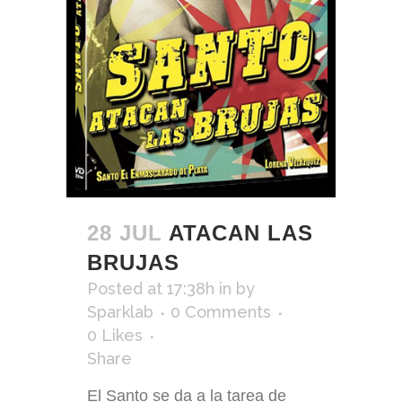
28 JUL
ATACAN LAS
BRUJAS
Posted at 17:38h
in
by
Sparklab
0 Comments
0
Likes
Share
El Santo se da a la tarea de