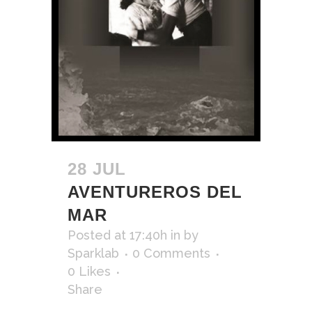
28 JUL
AVENTUREROS DEL
MAR
Posted at 17:40h
in
by
Sparklab
0 Comments
0
Likes
Share