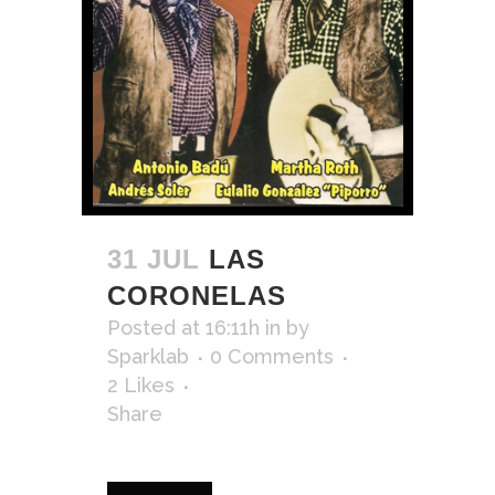
31 JUL
LAS
CORONELAS
Posted at 16:11h
in
by
Sparklab
0 Comments
2
Likes
Share