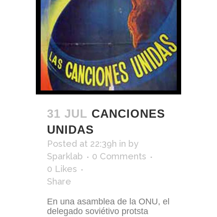
31 JUL
CANCIONES
UNIDAS
Posted at 22:39h
in
by
Sparklab
0 Comments
0
Likes
Share
En una asamblea de la ONU, el
delegado soviétivo protsta