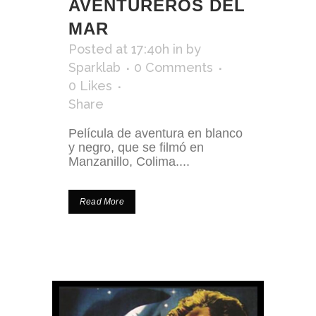
AVENTUREROS DEL
MAR
Posted at 17:40h
in
by
Sparklab
0 Comments
0
Likes
Share
Película de aventura en blanco
y negro, que se filmó en
Manzanillo, Colima....
Read More