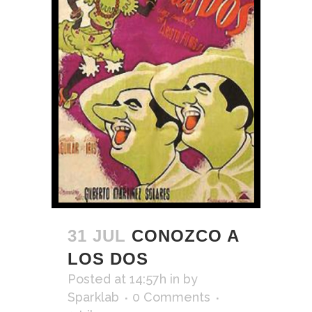
31 JUL
CONOZCO A
LOS DOS
Posted at 14:57h
in
by
Sparklab
0 Comments